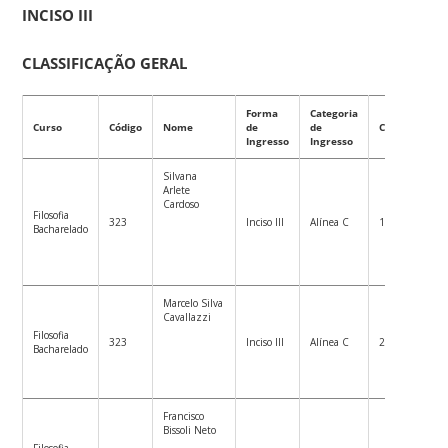
INCISO III
CLASSIFICAÇÃO GERAL
Forma
Categoria
Curso
Código
Nome
de
de
Classificação
Ingresso
Ingresso
Silvana
Arlete
Cardoso
Filosofia
323
Inciso III
Alínea C
1º
Bacharelado
Marcelo Silva
Cavallazzi
Filosofia
323
Inciso III
Alínea C
2º
Bacharelado
Francisco
Bissoli Neto
Filosofia