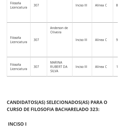
Filosofia
307
Inciso III
Alínea C
8º
Licenciatura
Anderson de
Oliveira
Filosofia
307
Inciso III
Alínea C
9º
Licenciatura
MARINA
Filosofia
307
RUBERT DA
Inciso III
Alínea C
10º
Licenciatura
SILVA
CANDIDATOS(AS) SELECIONADOS(AS) PARA O
CURSO DE FILOSOFIA BACHARELADO 323:
INCISO I