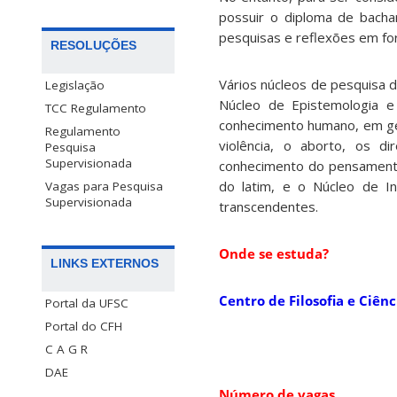
possuir o diploma de bachar
pesquisas e reflexões em for
RESOLUÇÕES
Vários núcleos de pesquisa 
Legislação
Núcleo de Epistemologia e
TCC Regulamento
conhecimento humano, em gera
Regulamento
violência, o aborto, os d
Pesquisa
Supervisionada
conhecimento do pensamento
do latim, e o Núcleo de I
Vagas para Pesquisa
Supervisionada
transcendentes.
Onde se estuda?
LINKS EXTERNOS
Centro de Filosofia e Ciê
Portal da UFSC
Portal do CFH
C A G R
DAE
Número de vagas