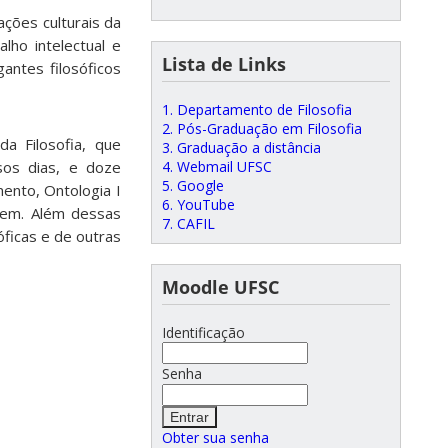
ções culturais da
ho intelectual e
Lista de Links
antes filosóficos
1. Departamento de Filosofia
2. Pós-Graduação em Filosofia
da Filosofia, que
3. Graduação a distância
4. Webmail UFSC
sos dias, e doze
5. Google
mento, Ontologia I
6. YouTube
guagem. Além dessas
7. CAFIL
óficas e de outras
Moodle UFSC
Identificação
Senha
Obter sua senha