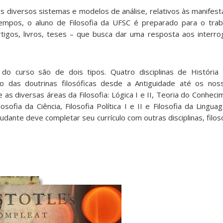
 diversos sistemas e modelos de análise, relativos às manifesta
pos, o aluno de Filosofia da UFSC é preparado para o trabal
igos, livros, teses – que busca dar uma resposta aos interrog
 do curso são de dois tipos. Quatro disciplinas de História 
o das doutrinas filosóficas desde a Antiguidade até os nos
e as diversas áreas da Filosofia: Lógica I e II, Teoria do Conheci
Filosofia da Ciência, Filosofia Política I e II e Filosofia da Lin
studante deve completar seu currículo com outras disciplinas, filos