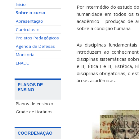
Início
Por intermédio do estudo dos
Sobre o curso
humanidade em todos os tem
acadêmico – produção de art
Apresentação
sobre a condição humana.
Currículos »
Projetos Pedagógicos
As disciplinas fundamentais
Agenda de Defesas
introduzem ao conheciment
Monitoria
disciplinas sistemáticas sobr
ENADE
e II, Ética I e II, Estética, 
disciplinas obrigatórias, o e
áreas acadêmicas.
PLANOS DE
ENSINO
Planos de ensino »
Grade de Horários
COORDENAÇÃO