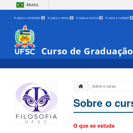
BRASIL
Ir para o conteúdo
1
Ir para o menu
2
Ir para a busca
3
Ir para o rodapé
4
Curso de Graduação 
Sobre o curso
Sobre o cur
O que se estuda