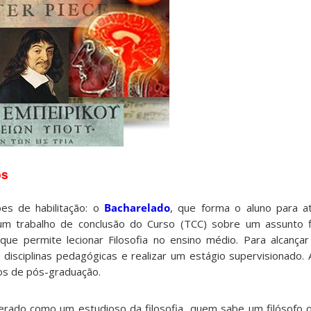
os
es de habilitação: o
Bacharelado
, que forma o aluno para a
m trabalho de conclusão do Curso (TCC) sobre um assunto fil
 que permite lecionar Filosofia no ensino médio. Para alcançar 
 disciplinas pedagógicas e realizar um estágio supervisionado
os de pós-graduação.
erado como um estudioso da filosofia, quem sabe um filósofo or