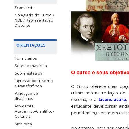
Expediente
Colegiado do Curso /
NDE / Representação
Discente
ORIENTAÇÕES
Formulários
Sobre a matrícula
O curso e seus objetiv
Sobre estágios
Ingresso por retorno
O Curso oferece duas opçõ
e transferência
culminando na redação de u
Validação de
disciplinas
escolha, e a
Licenciatura
,
estudante deve cursar ainda
Atividades
Acadêmico-Científico-
permitem ingressar em curs
Culturais
Monitoria
No entanto, para ser consid