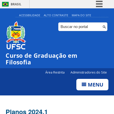
BRASIL
Simplifique!
ACESSIBILIDADE
ALTO CONTRASTE
MAPA DO SITE
Comunica BR
Participe
Acesso à informação
Legislação
Curso de Graduação em
Canais
Filosofia
Área Restrita
Administradores do Site
MENU
Planos 2024.1