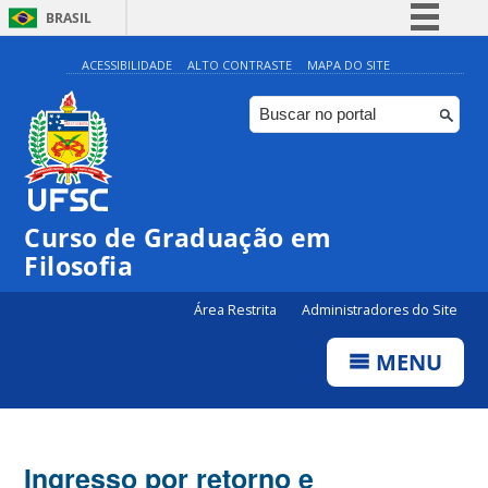
BRASIL
Simplifique!
ACESSIBILIDADE
ALTO CONTRASTE
MAPA DO SITE
Comunica BR
Participe
Acesso à informação
Legislação
Curso de Graduação em
Canais
Filosofia
Área Restrita
Administradores do Site
MENU
Ingresso por retorno e