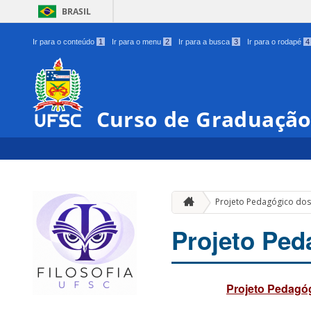
BRASIL
Ir para o conteúdo
1
Ir para o menu
2
Ir para a busca
3
Ir para o rodapé
4
Curso de Graduação 
Projeto Pedagógico dos
Projeto Ped
Projeto Pedagóg