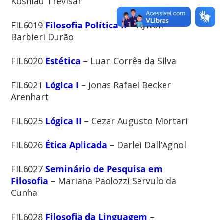
Kosniau Trevisan
FIL6019
Filosofia Política II
– Aylton
Barbieri Durão
FIL6020
Estética
– Luan Corrêa da Silva
FIL6021
Lógica I
– Jonas Rafael Becker
Arenhart
FIL6025
Lógica II
– Cezar Augusto Mortari
FIL6026
Ética Aplicada
– Darlei Dall’Agnol
FIL6027
Seminário de Pesquisa em
Filosofia
– Mariana Paolozzi Servulo da
Cunha
FIL6028
Filosofia da Linguagem
–