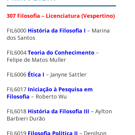
307 Filosofia – Licenciatura (Vespertino)
FIL6000
História da Filosofia I
– Marina
dos Santos
FIL6004
Teoria do Conhecimento
–
Felipe de Matos Muller
FIL6006
Ética I
– Janyne Sattler
FIL6017
Iniciação à Pesquisa em
Filosofia
– Roberto Wu
FIL6018
História da Filosofia III
– Aylton
Barbieri Durão
FIL6019
Filosofia Política II
– Denilson