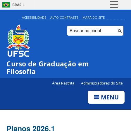
BRASIL
Simplifique!
ACESSIBILIDADE
ALTO CONTRASTE
MAPA DO SITE
Comunica BR
Participe
Acesso à informação
Legislação
Curso de Graduação em
Canais
Filosofia
Área Restrita
Administradores do Site
MENU
Planos 2026.1