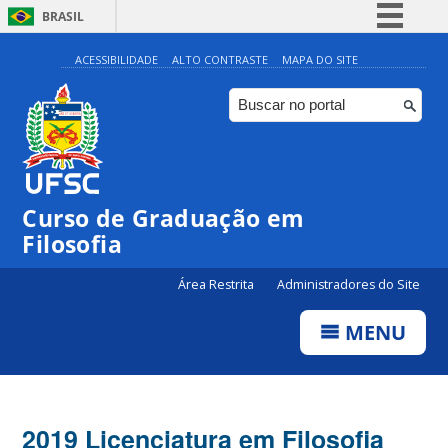
BRASIL
Simplifique!
ACESSIBILIDADE
ALTO CONTRASTE
MAPA DO SITE
Comunica BR
Participe
Acesso à informação
Legislação
Curso de Graduação em
Canais
Filosofia
Área Restrita
Administradores do Site
MENU
2019 Licenciatura em Filosofia