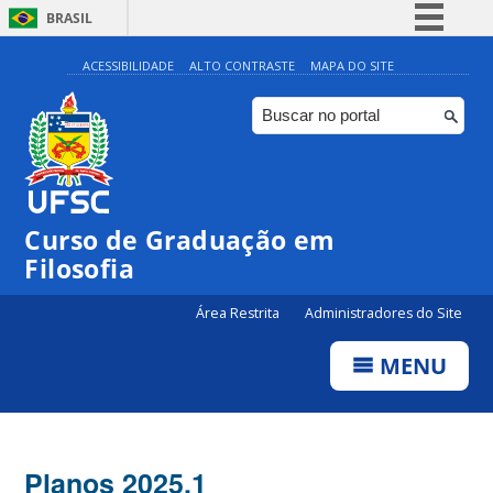
BRASIL
Simplifique!
ACESSIBILIDADE
ALTO CONTRASTE
MAPA DO SITE
Comunica BR
Participe
Acesso à informação
Legislação
Curso de Graduação em
Canais
Filosofia
Área Restrita
Administradores do Site
MENU
Planos 2025.1