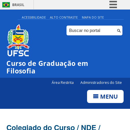
BRASIL
Simplifique!
ACESSIBILIDADE
ALTO CONTRASTE
MAPA DO SITE
Comunica BR
Participe
Acesso à informação
Legislação
Curso de Graduação em
Canais
Filosofia
Área Restrita
Administradores do Site
MENU
Colegiado do Curso / NDE /