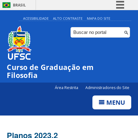
BRASIL
Simplifique!
ACESSIBILIDADE
ALTO CONTRASTE
MAPA DO SITE
Comunica BR
Participe
Acesso à informação
Legislação
Curso de Graduação em
Canais
Filosofia
Área Restrita
Administradores do Site
MENU
Planos 2023.2