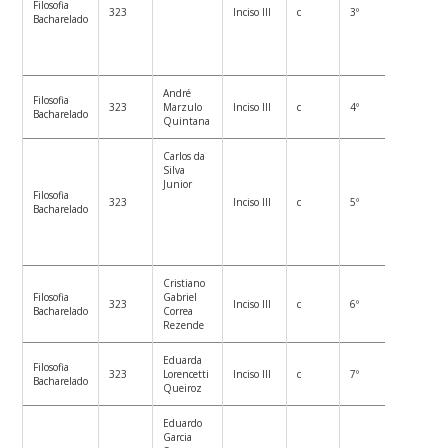
Filosofia
323
Inciso III
c
3º
Bacharelado
André
Filosofia
323
Marzulo
Inciso III
c
4º
Bacharelado
Quintana
Carlos da
Silva
Junior
Filosofia
323
Inciso III
c
5º
Bacharelado
Cristiano
Filosofia
Gabriel
323
Inciso III
c
6º
Bacharelado
Correa
Rezende
Eduarda
Filosofia
323
Lorencetti
Inciso III
c
7º
Bacharelado
Queiroz
Eduardo
Garcia