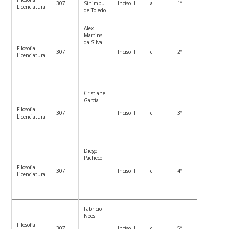
307
Sinimbu
Inciso III
a
1º
Licenciatura
de Toledo
Alex
Martins
da Silva
Filosofia
307
Inciso III
c
2º
Licenciatura
Cristiane
Garcia
Filosofia
307
Inciso III
c
3º
Licenciatura
Diego
Pacheco
Filosofia
307
Inciso III
c
4º
Licenciatura
Fabricio
Nees
Filosofia
307
Inciso III
c
5º