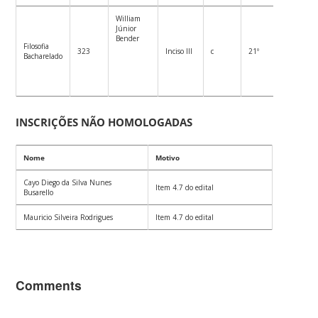
William
Júnior
Bender
Filosofia
323
Inciso III
c
21º
Bacharelado
INSCRIÇÕES NÃO HOMOLOGADAS
Nome
Motivo
Cayo Diego da Silva Nunes
Item 4.7 do edital
Busarello
Mauricio Silveira Rodrigues
Item 4.7 do edital
Comments