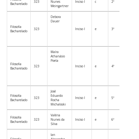
323
Nunes
Inciso I
c
2º
Bacharelado
Weingartner
Debora
Dauer
Filosofia
323
Inciso I
e
3º
Bacharelado
Maíra
Athanásio
Poeta
Filosofia
323
Inciso I
e
4º
Bacharelado
José
Filosofia
Eduardo
323
Inciso I
e
5º
Bacharelado
Rocha
Michaloski
Valéria
Filosofia
323
Nunes da
Inciso I
e
6º
Bacharelado
Silva
Ian
Filosofia
Alexander