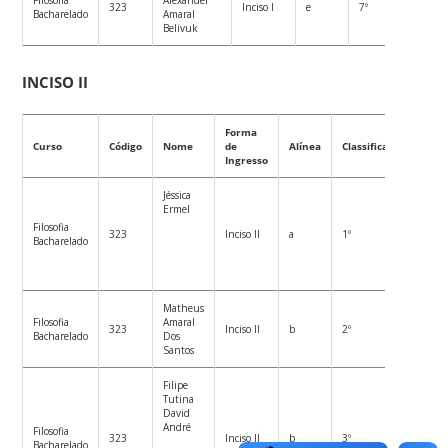
323
Inciso I
e
7º
Bacharelado
Amaral
Belivuk
INCISO II
Forma
Curso
Código
Nome
de
Alínea
Classificação
Ingresso
Jéssica
Ermel
Filosofia
323
Inciso II
a
1º
Bacharelado
Matheus
Filosofia
Amaral
323
Inciso II
b
2º
Bacharelado
Dos
Santos
Filipe
Tutina
David
André
Filosofia
323
Inciso II
b
3º
Bacharelado