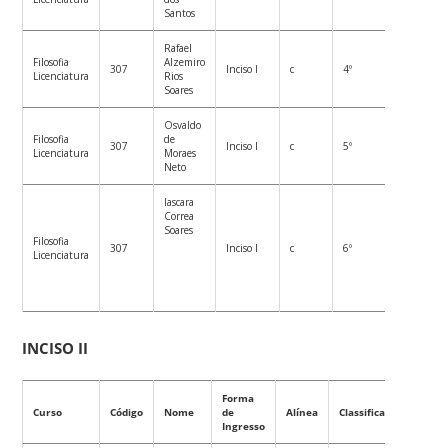
Santos
Rafael
Filosofia
Alzemiro
307
Inciso I
c
4º
Licenciatura
Rios
Soares
Osvaldo
Filosofia
de
307
Inciso I
c
5º
Licenciatura
Moraes
Neto
Iascara
Correa
Soares
Filosofia
307
Inciso I
c
6º
Licenciatura
INCISO II
Forma
Curso
Código
Nome
de
Alínea
Classificação
Ingresso