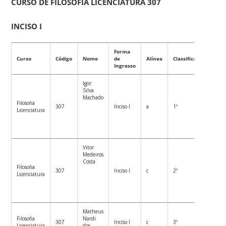
CURSO DE FILOSOFIA LICENCIATURA 307
INCISO I
Forma
Curso
Código
Nome
de
Alínea
Classificação
Ingresso
Igor
Silva
Machado
Filosofia
307
Inciso I
a
1º
Licenciatura
Vitor
Medeiros
Costa
Filosofia
307
Inciso I
c
2º
Licenciatura
Matheus
Filosofia
Nardi
307
Inciso I
c
3º
Licenciatura
dos