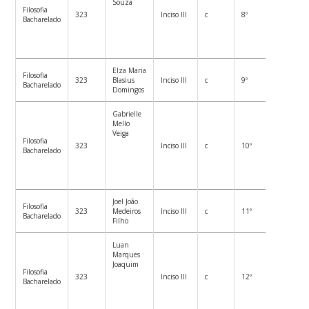
Souza
Filosofia
323
Inciso III
c
8º
Bacharelado
Elza Maria
Filosofia
323
Blasius
Inciso III
c
9º
Bacharelado
Domingos
Gabrielle
Mello
Veiga
Filosofia
323
Inciso III
c
10º
Bacharelado
Joel João
Filosofia
323
Medeiros
Inciso III
c
11º
Bacharelado
Filho
Luan
Marques
Joaquim
Filosofia
323
Inciso III
c
12º
Bacharelado