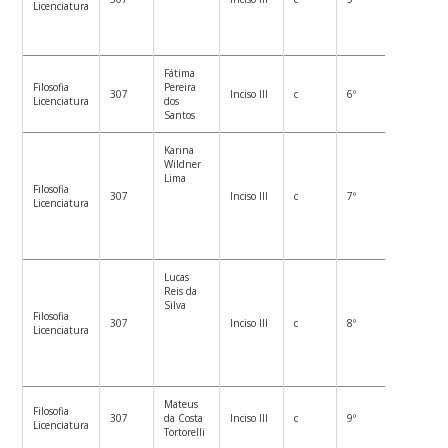
Licenciatura
Fátima
Filosofia
Pereira
307
Inciso III
c
6º
Licenciatura
dos
Santos
Karina
Wildner
Lima
Filosofia
307
Inciso III
c
7º
Licenciatura
Lucas
Reis da
Silva
Filosofia
307
Inciso III
c
8º
Licenciatura
Mateus
Filosofia
307
da Costa
Inciso III
c
9º
Licenciatura
Tortorelli