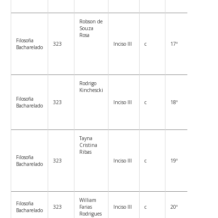
Robson de
Souza
Rosa
Filosofia
323
Inciso III
c
17º
Bacharelado
Rodrigo
Kinchescki
Filosofia
323
Inciso III
c
18º
Bacharelado
Tayna
Cristina
Ribas
Filosofia
323
Inciso III
c
19º
Bacharelado
William
Filosofia
323
Farias
Inciso III
c
20º
Bacharelado
Rodrigues