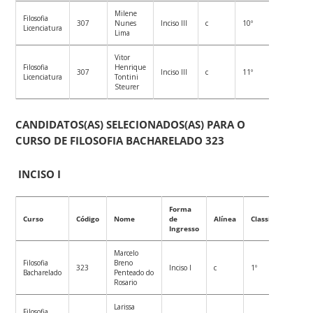
Milene
Filosofia
307
Nunes
Inciso III
c
10º
Licenciatura
Lima
Vitor
Filosofia
Henrique
307
Inciso III
c
11º
Licenciatura
Tontini
Steurer
CANDIDATOS(AS) SELECIONADOS(AS) PARA O
CURSO DE FILOSOFIA BACHARELADO 323
INCISO I
Forma
Curso
Código
Nome
de
Alínea
Classificação
Ingresso
Marcelo
Filosofia
Breno
323
Inciso I
c
1º
Bacharelado
Penteado do
Rosario
Larissa
Filosofia