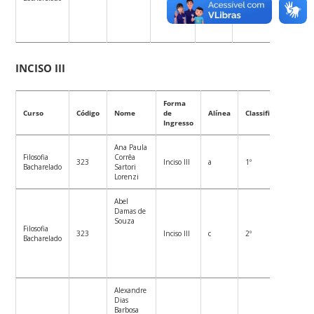
INCISO III
Forma
Curso
Código
Nome
de
Alínea
Classificação
Ingresso
Ana Paula
Filosofia
Corrêa
323
Inciso III
a
1º
Bacharelado
Sartori
Lorenzi
Abel
Damas de
Souza
Filosofia
323
Inciso III
c
2º
Bacharelado
Alexandre
Dias
Barbosa