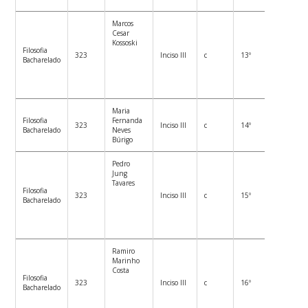
Marcos
Cesar
Kossoski
Filosofia
323
Inciso III
c
13º
Bacharelado
Maria
Filosofia
Fernanda
323
Inciso III
c
14º
Bacharelado
Neves
Búrigo
Pedro
Jung
Tavares
Filosofia
323
Inciso III
c
15º
Bacharelado
Ramiro
Marinho
Costa
Filosofia
323
Inciso III
c
16º
Bacharelado