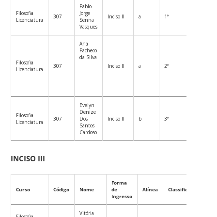
Pablo
Filosofia
Jorge
307
Inciso II
a
1º
Licenciatura
Senna
Vasques
Ana
Pacheco
da Silva
Filosofia
307
Inciso II
a
2º
Licenciatura
Evelyn
Denize
Filosofia
307
Dos
Inciso II
b
3º
Licenciatura
Santos
Cardoso
INCISO III
Forma
Curso
Código
Nome
de
Alínea
Classificação
Ingresso
Vitória
Filosofia