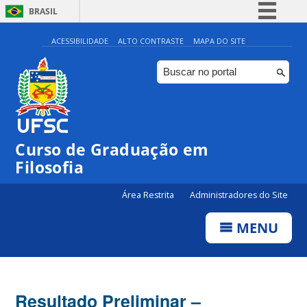
BRASIL
Simplifique!
ACESSIBILIDADE
ALTO CONTRASTE
MAPA DO SITE
Comunica BR
Participe
Acesso à informação
Legislação
Curso de Graduação em
Canais
Filosofia
Área Restrita
Administradores do Site
MENU
Resultado Preliminar –